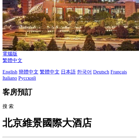
電腦版
繁體中文
English
簡體中文
繁體中文
日本語
한국어
Deutsch
Français
Italiano
Русский
客房預訂
搜 索
北京維景國際大酒店