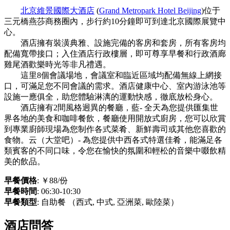
北京維景國際大酒店
(
Grand Metropark Hotel Beijing
)位于
三元橋燕莎商務圈內，步行約10分鐘即可到達北京國際展覽中
心。
酒店擁有裝潢典雅、設施完備的客房和套房，所有客房均
配備寬帶接口；入住酒店行政樓層，即可尊享早餐和行政酒廊
雞尾酒歡樂時光等非凡禮遇。
這里8個會議場地，會議室和臨近區域均配備無線上網接
口，可滿足您不同會議的需求。酒店健康中心、室內游泳池等
設施一應俱全，助您體驗淋漓的運動快感，徹底放松身心。
酒店擁有2間風格迥異的餐廳，藍- 全天為您提供匯集世
界各地的美食和咖啡餐飲，餐廳使用開放式廚房，您可以欣賞
到專業廚師現場為您制作各式菜肴、新鮮壽司或其他您喜歡的
食物。云（大堂吧）- 為您提供中西各式特選佳肴，能滿足各
類賓客的不同口味，令您在愉快的氛圍和輕松的音樂中啜飲精
美的飲品。
早餐價格
: ￥88/份
早餐時間
: 06:30-10:30
早餐類型
: 自助餐 （西式, 中式, 亞洲菜, 歐陸菜）
酒店問答