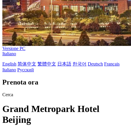
Versione PC
Italiano
English
简体中文
繁體中文
日本語
한국어
Deutsch
Français
Italiano
Русский
Prenota ora
Cerca
Grand Metropark Hotel
Beijing