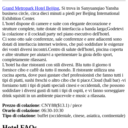
Grand Metropark Hotel Beijing
, Si trova in Sanyuanqiao Yansha
business circle, circa dieci minuti a piedi per Beijing International
Exhibition Center.
L'hotel dispone di camere e suite con elegante decorazione e
strutture complete, tutte dotate di interfaccia a banda larga;Godetevi
la colazione e il cocktail party nel piano esecutivo dell'hotel.
Ci sono otto sale conferenze, sale conferenze e aree adiacenti sono
dotati di interfaccia internet wireless, che può soddisfare le esigenze
dei vostri diversi incontri.Centro di salute dell'hotel, piscina coperta
e altre strutture per aiutarvi a sperimentare la gioia dello sport,
completamente rilassarsi.
L'hotel ha due ristoranti con stili diversi. Blu tutto il giorno ti
fornisce cibo e caffè da tutto il mondo. Il ristorante utilizza una
cucina aperta, dove puoi gustare chef professionisti che fanno tutti i
tipi di piatti, sushi freschi o altro cibo che ti piace.Cloud (hall bar) -vi
forniamo tutti i tipi di piatti speciali cinesi e occidentali, che possono
soddisfare i diversi gusti di tutti i tipi di ospiti, e vi fanno sorseggiare
drink squisiti in un ambiente piacevole e music a rilassata.
Prezzo di colazione
: CNY88($13.1) / piece
Orario di colazione
: 06:30-10:30
Tipo di colazione
: buffet (occidentale, cinese, asiatica, continentale)
Hotel FAQs